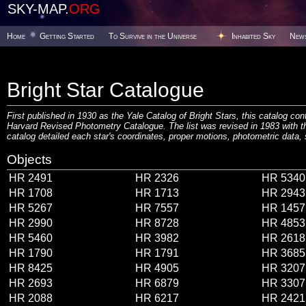
SKY-MAP.
ORG
Home
Getting Started
To Survive in the Universe
Inhabited Sky
New
Bright Star Catalogue
First published in 1930 as the Yale Catalog of Bright Stars, this catalog con
Harvard Revised Photometry Catalogue. The list was revised in 1983 with th
catalog detailed each star's coordinates, proper motions, photometric data, 
Objects
HR 2491
HR 2326
HR 5340
HR 1708
HR 1713
HR 2943
HR 5267
HR 7557
HR 1457
HR 2990
HR 8728
HR 4853
HR 5460
HR 3982
HR 2618
HR 1790
HR 1791
HR 3685
HR 8425
HR 4905
HR 3207
HR 2693
HR 6879
HR 3307
HR 2088
HR 6217
HR 2421