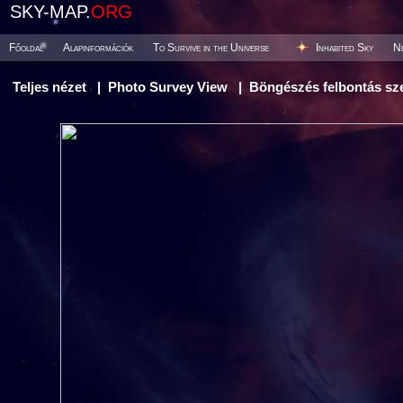
SKY-MAP.
ORG
Főoldal
Alapinformációk
To Survive in the Universe
Inhabited Sky
N
Teljes nézet
|
Photo Survey View
|
Böngészés felbontás sze