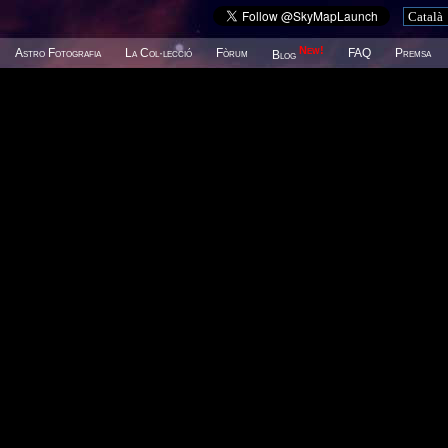
New!
Astro Fotografia
La Col·lecció
Fòrum
FAQ
Premsa
Blog