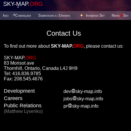
SKY-MAP.
ORG
Inici
Començant
Sobreviure a l'Univers
Inhabited Sky
News
@
Sky
Contact Us
To find out more about
SKY-MAP.
ORG
, please contact us:
SKY-MAP.
ORG
83 Morisot ave
Thornhill, Ontario, Canada L4J 9H9
Tel: 416.836.9785
Fax: 208.545.4676
Development
dev
sky-map.info
Careers
jobs
sky-map.info
Public Relations
pr
sky-map.info
(Matthew Lysenko)