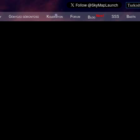
New!
y
Gökyüzü görüntüsü
Koleksiyon
Forum
SSS
Basýn
Blog