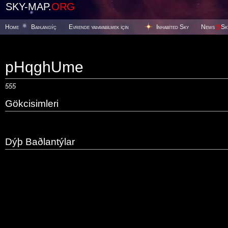
SKY-MAP.
ORG
Home
Baþlangýç
Evrende yaþayabilmek için
Inhabited Sky
News
@
Sk
pHqghUme
555
Gökcisimleri
Dýþ Baðlantýlar