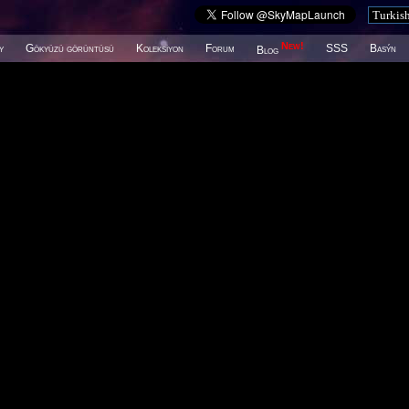
New!
y
Gökyüzü görüntüsü
Koleksiyon
Forum
SSS
Basýn
Blog