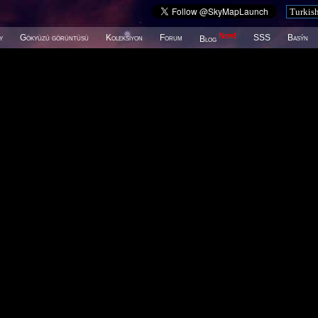
New!
y
Gökyüzü görüntüsü
Koleksiyon
Forum
SSS
Basýn
Blog