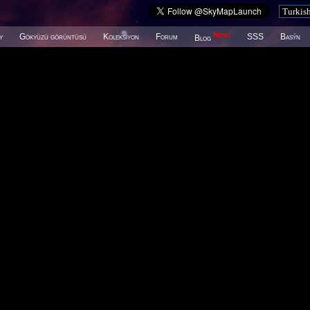
New!
y
Gökyüzü görüntüsü
Koleksiyon
Forum
SSS
Basýn
Blog