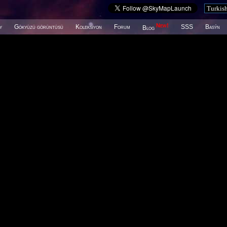
New!
y
Gökyüzü görüntüsü
Koleksiyon
Forum
SSS
Basýn
Blog