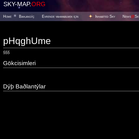
SKY-MAP.
ORG
Home
Baþlangýç
Evrende yaþayabilmek için
Inhabited Sky
News
@
Sk
pHqghUme
555
Gökcisimleri
Dýþ Baðlantýlar