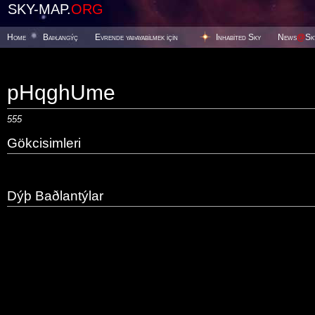
SKY-MAP.
ORG
Home
Baþlangýç
Evrende yaþayabilmek için
Inhabited Sky
News
@
Sk
pHqghUme
555
Gökcisimleri
Dýþ Baðlantýlar