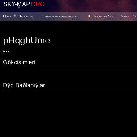
SKY-MAP.
ORG
Home
Baþlangýç
Evrende yaþayabilmek için
Inhabited Sky
News
@
Sk
pHqghUme
555
Gökcisimleri
Dýþ Baðlantýlar