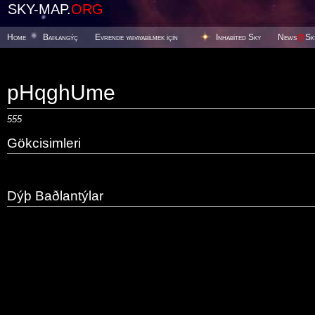
SKY-MAP.
ORG
Home
Baþlangýç
Evrende yaþayabilmek için
Inhabited Sky
News
@
Sk
pHqghUme
555
Gökcisimleri
Dýþ Baðlantýlar