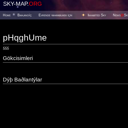
SKY-MAP.
ORG
Home
Baþlangýç
Evrende yaþayabilmek için
Inhabited Sky
News
@
Sk
pHqghUme
555
Gökcisimleri
Dýþ Baðlantýlar