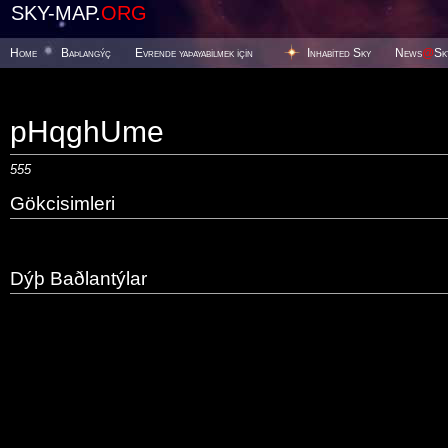
SKY-MAP.
ORG
Home
Baþlangýç
Evrende yaþayabilmek için
Inhabited Sky
News
@
Sk
pHqghUme
555
Gökcisimleri
Dýþ Baðlantýlar