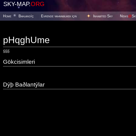
SKY-MAP.
ORG
Home
Baþlangýç
Evrende yaþayabilmek için
Inhabited Sky
News
@
Sk
pHqghUme
555
Gökcisimleri
Dýþ Baðlantýlar