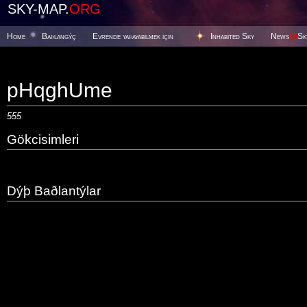
SKY-MAP.
ORG
Home
Baþlangýç
Evrende yaþayabilmek için
Inhabited Sky
News
@
Sk
pHqghUme
555
Gökcisimleri
Dýþ Baðlantýlar