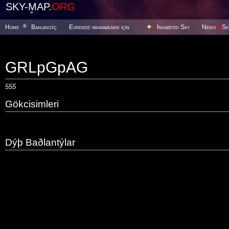
SKY-MAP.
ORG
Home
Baþlangýç
Evrende yaþayabilmek için
Inhabited Sky
News
@
Sk
GRLpGpAG
555
Gökcisimleri
Dýþ Baðlantýlar