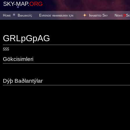
SKY-MAP.
ORG
Home
Baþlangýç
Evrende yaþayabilmek için
Inhabited Sky
News
@
Sk
GRLpGpAG
555
Gökcisimleri
Dýþ Baðlantýlar