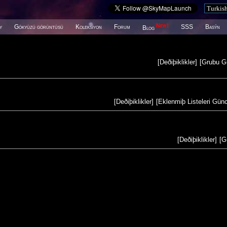
New!
y
Gökyüzü görüntüsü
Koleksiyon
Forum
SSS
Basýn
Blog
[
Deðiþiklikler
]
[
Grubu G
[
Deðiþiklikler
]
[
Eklenmiþ Listeleri Gün
[
Deðiþiklikler
]
[
G