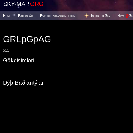
SKY-MAP.
ORG
Home
Baþlangýç
Evrende yaþayabilmek için
Inhabited Sky
News
@
Sk
GRLpGpAG
555
Gökcisimleri
Dýþ Baðlantýlar