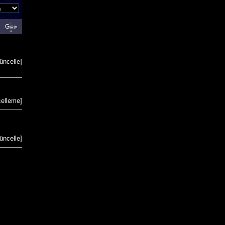
Giriþ
üncelle
]
celleme
]
üncelle
]