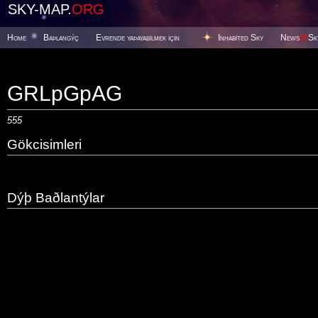
SKY-MAP.
ORG
Home
Baþlangýç
Evrende yaþayabilmek için
Inhabited Sky
News
@
Sk
GRLpGpAG
555
Gökcisimleri
Dýþ Baðlantýlar