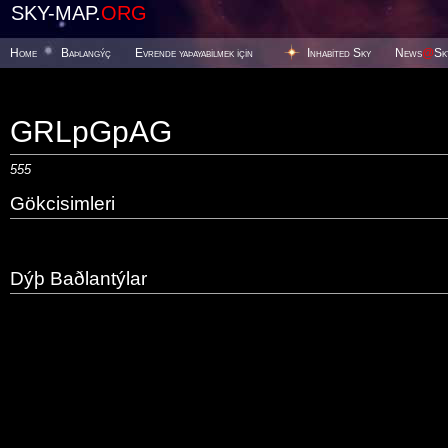
SKY-MAP.
ORG
Home
Baþlangýç
Evrende yaþayabilmek için
Inhabited Sky
News
@
Sk
GRLpGpAG
555
Gökcisimleri
Dýþ Baðlantýlar