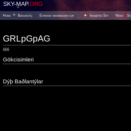
SKY-MAP.
ORG
Home
Baþlangýç
Evrende yaþayabilmek için
Inhabited Sky
News
@
Sk
GRLpGpAG
555
Gökcisimleri
Dýþ Baðlantýlar