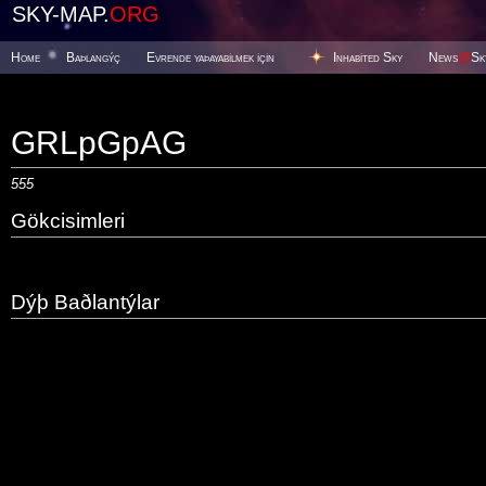
SKY-MAP.
ORG
Home
Baþlangýç
Evrende yaþayabilmek için
Inhabited Sky
News
@
Sk
GRLpGpAG
555
Gökcisimleri
Dýþ Baðlantýlar