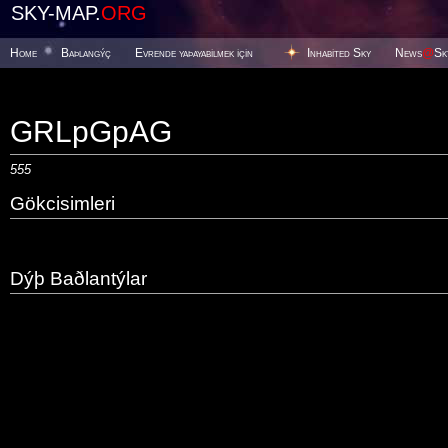
SKY-MAP.
ORG
Home
Baþlangýç
Evrende yaþayabilmek için
Inhabited Sky
News
@
Sk
GRLpGpAG
555
Gökcisimleri
Dýþ Baðlantýlar