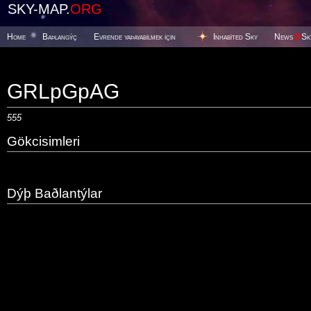
SKY-MAP.
ORG
Home
Baþlangýç
Evrende yaþayabilmek için
Inhabited Sky
News
@
Sk
GRLpGpAG
555
Gökcisimleri
Dýþ Baðlantýlar