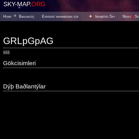
SKY-MAP.
ORG
Home
Baþlangýç
Evrende yaþayabilmek için
Inhabited Sky
News
@
Sk
GRLpGpAG
555
Gökcisimleri
Dýþ Baðlantýlar