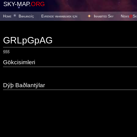
SKY-MAP.
ORG
Home
Baþlangýç
Evrende yaþayabilmek için
Inhabited Sky
News
@
Sk
GRLpGpAG
555
Gökcisimleri
Dýþ Baðlantýlar