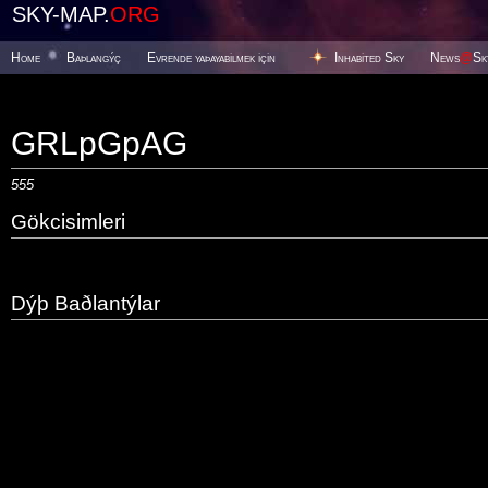
SKY-MAP.
ORG
Home
Baþlangýç
Evrende yaþayabilmek için
Inhabited Sky
News
@
Sk
GRLpGpAG
555
Gökcisimleri
Dýþ Baðlantýlar