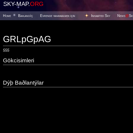
SKY-MAP.
ORG
Home
Baþlangýç
Evrende yaþayabilmek için
Inhabited Sky
News
@
Sk
GRLpGpAG
555
Gökcisimleri
Dýþ Baðlantýlar