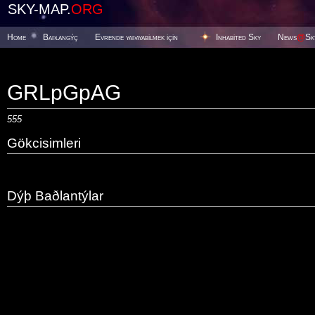
SKY-MAP.
ORG
Home
Baþlangýç
Evrende yaþayabilmek için
Inhabited Sky
News
@
Sk
GRLpGpAG
555
Gökcisimleri
Dýþ Baðlantýlar