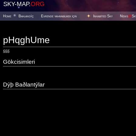
SKY-MAP.
ORG
Home
Baþlangýç
Evrende yaþayabilmek için
Inhabited Sky
News
@
Sk
pHqghUme
555
Gökcisimleri
Dýþ Baðlantýlar