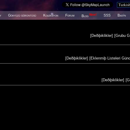
New!
y
Gökyüzü görüntüsü
Koleksiyon
Forum
SSS
Basýn
Blog
[
Deðiþiklikler
]
[
Grubu G
[
Deðiþiklikler
]
[
Eklenmiþ Listeleri Gün
[
Deðiþiklikler
]
[
G