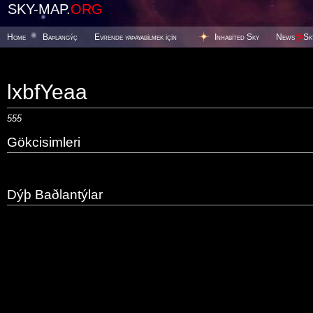
SKY-MAP.
ORG
Home
Baþlangýç
Evrende yaþayabilmek için
Inhabited Sky
News
@
Sk
lxbfYeaa
555
Gökcisimleri
Dýþ Baðlantýlar