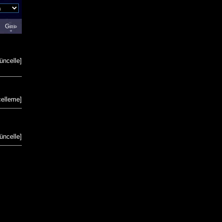
Giriþ
üncelle
]
celleme
]
üncelle
]