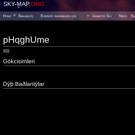
SKY-MAP.
ORG
Home
Baþlangýç
Evrende yaþayabilmek için
Inhabited Sky
News
@
Sk
pHqghUme
555
Gökcisimleri
Dýþ Baðlantýlar