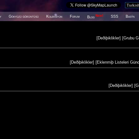
New!
y
Gökyüzü görüntüsü
Koleksiyon
Forum
SSS
Basýn
Blog
[
Deðiþiklikler
]
[
Grubu G
[
Deðiþiklikler
]
[
Eklenmiþ Listeleri Gün
[
Deðiþiklikler
]
[
G