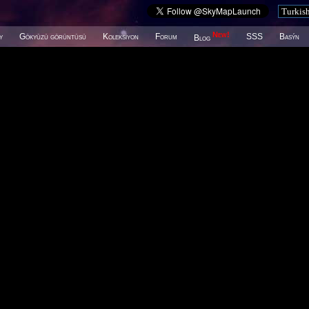
New!
y
Gökyüzü görüntüsü
Koleksiyon
Forum
SSS
Basýn
Blog