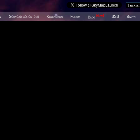
New!
y
Gökyüzü görüntüsü
Koleksiyon
Forum
SSS
Basýn
Blog