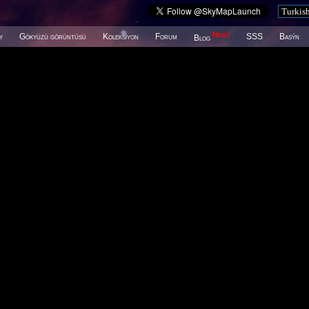
New!
y
Gökyüzü görüntüsü
Koleksiyon
Forum
SSS
Basýn
Blog