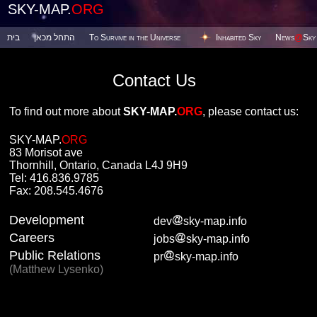
SKY-MAP.
ORG
בית
התחל מכאן
To Survive in the Universe
Inhabited Sky
News
@
Sky
Contact Us
To find out more about
SKY-MAP.
ORG
, please contact us:
SKY-MAP.
ORG
83 Morisot ave
Thornhill, Ontario, Canada L4J 9H9
Tel: 416.836.9785
Fax: 208.545.4676
Development
dev
sky-map.info
Careers
jobs
sky-map.info
Public Relations
pr
sky-map.info
(Matthew Lysenko)